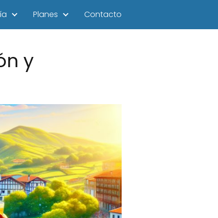
ía
Planes
Contacto
ón y