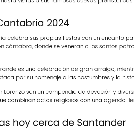
hasta visitas a sus famosas cuevas prehistóricas.
 Cantabria 2024
 celebra sus propias fiestas con un encanto parti
ión cántabra, donde se veneran a los santos patro
 Grande es una celebración de gran arraigo, mien
staca por su homenaje a las costumbres y la histor
San Lorenzo son un compendio de devoción y divers
que combinan actos religiosos con una agenda lle
tas hoy cerca de Santander