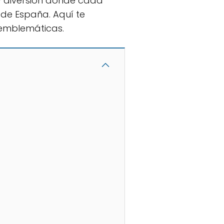
y diversión donde cada
de España. Aquí te
 emblemáticas.